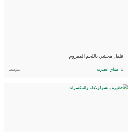
فلفل محشي باللحم المفروم
أطباق عصرية
متوسط