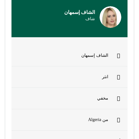
الشاف إسمهان
حلويات تقل…
حلويات بري…
حساء
تحليات بال…
شاف
حلويات وتح…
حلويات غرب…
حلويات عصر…
حلويات جاف…
شوربة وحري…
سلطات
رولي
دجاج
الشاف إسمهان
كعك وكيك
كسكس
غراتان
عجائن
مقبلات
مشروبات وع…
مخبوزات
مثلجات
انثر
وصفات بالأ…
مخفي
الوصفات
من نحن
من
Algeria
اتصل بنا