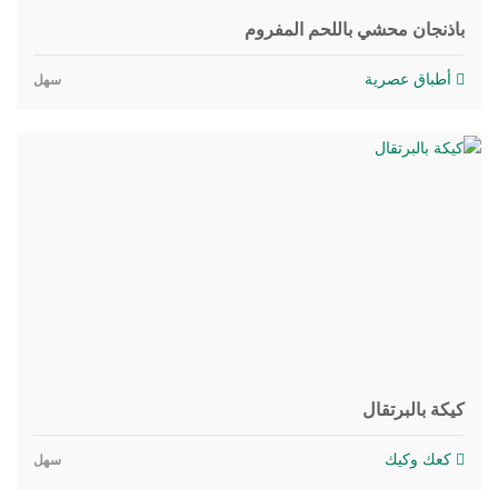
باذنجان محشي باللحم المفروم
أطباق عصرية
سهل
كيكة بالبرتقال
كعك وكيك
سهل