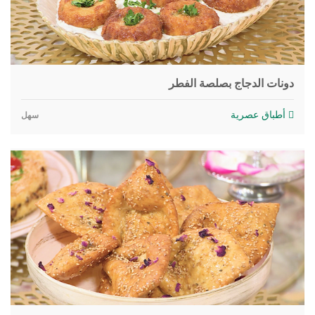
دونات الدجاج بصلصة الفطر
أطباق عصرية
سهل