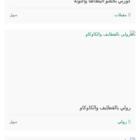
كورني بحشو البطاطا والتونة
مقبلات
سهل
رولي بالقطايف والكاوكاو
رولي
سهل