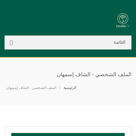
القائمة
الرئيسية
الأقسام
الملف الشخصي - الشاف إسمهان
أطباق عربي…
أطباق عالم…
أطباق تقلي…
أسماك
الرئيسية
الملف الشخصي - الشاف إسمهان
المعسلات
المعاجن
اللحم
أطباق عصري…
بوراك
بسكويت
بريوش
المقليات
تحليات
تارت وكيك …
تارت
بيتزا