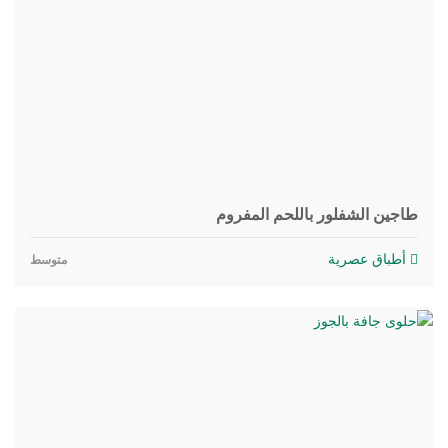
طاجين الشفلور باللحم المفروم
أطباق عصرية
متوسط