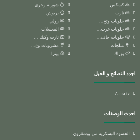
كسكس
شوربة وحري…
تارت
بريوش
حلويات وتح…
رولي
حلويات غرب…
المعسلات
حلويات جاف…
تارت وكيك …
مثلجات
مشروبات وع…
بوراك
بيتزا
اجدد النصائح و الحيل
Zahra tv
احدث الوصفات
الحسوة البسكرية من بوشقرون