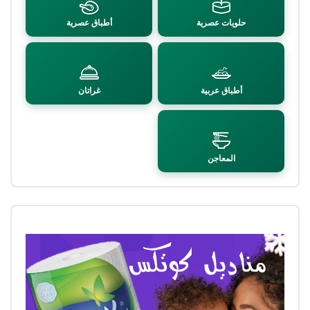
حلويات عصرية
أطباق عصرية
أطباق عربية
غراتان
المعاجن