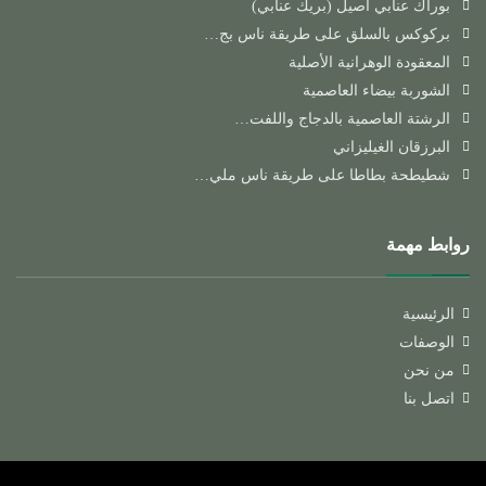
بوراك عنابي أصيل (بريك عنابي)
بركوكس بالسلق على طريقة ناس بج…
المعقودة الوهرانية الأصلية
الشوربة بيضاء العاصمية
الرشتة العاصمية بالدجاج واللفت…
البرزقان الغيليزاني
شطيطحة بطاطا على طريقة ناس ملي…
روابط مهمة
الرئيسية
الوصفات
من نحن
اتصل بنا