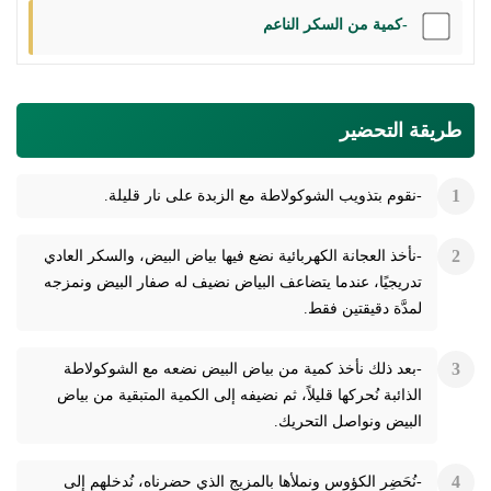
-كمية من السكر الناعم
طريقة التحضير
-نقوم بتذويب الشوكولاطة مع الزبدة على نار قليلة.
-نأخذ العجانة الكهربائية نضع فيها بياض البيض، والسكر العادي
تدريجيًا، عندما يتضاعف البياض نضيف له صفار البيض ونمزجه
لمدَّة دقيقتين فقط.
-بعد ذلك نأخذ كمية من بياض البيض نضعه مع الشوكولاطة
الذائبة نُحركها قليلاً، ثم نضيفه إلى الكمية المتبقية من بياض
البيض ونواصل التحريك.
-نُحَضِر الكؤوس ونملأها بالمزيج الذي حضرناه، نُدخلهم إلى