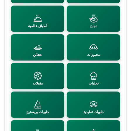
دجاج
أطباق عالمية
مخبوزات
عجائن
تحليات
مقبلات
حلويات تقليدية
حلويات بريستيج