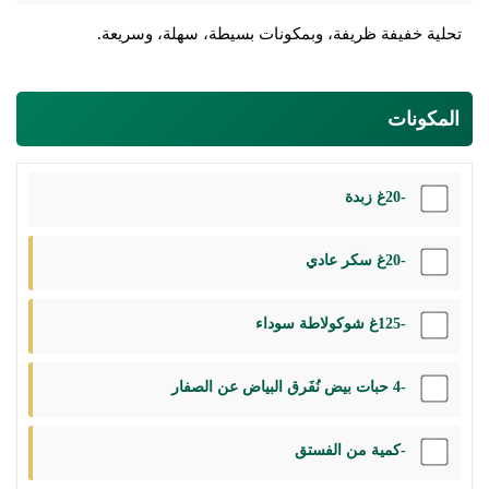
تحلية خفيفة ظريفة، وبمكونات بسيطة، سهلة، وسريعة.
المكونات
-20غ زبدة
-20غ سكر عادي
-125غ شوكولاطة سوداء
-4 حبات بيض نُفَرق البياض عن الصفار
-كمية من الفستق