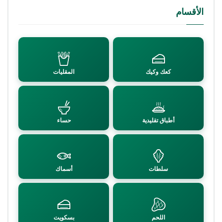
الأقسام
كعك وكيك
المقليات
أطباق تقليدية
حساء
سلطات
أسماك
اللحم
بسكويت