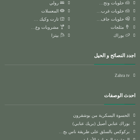
حلويات وتح…
رولي
حلويات غرب…
المعسلات
حلويات جاف…
تارت وكيك …
مثلجات
مشروبات وع…
بوراك
بيتزا
اجدد النصائح و الحيل
Zahra tv
احدث الوصفات
الحسوة البسكرية من بوشقرون
بوراك عنابي أصيل (بريك عنابي)
بركوكس بالسلق على طريقة ناس بج…
المعقودة الوهرانية الأصلية