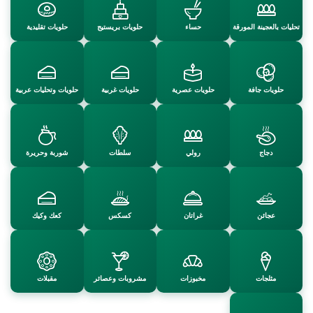
تحليات بالعجينة المورقة
حساء
حلويات بريستيج
حلويات تقليدية
حلويات جافة
حلويات عصرية
حلويات غربية
حلويات وتحليات عربية
دجاج
رولي
سلطات
شوربة وحريرة
عجائن
غراتان
كسكس
كعك وكيك
مثلجات
مخبوزات
مشروبات وعصائر
مقبلات