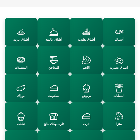
حلويات تقل…
حلويات بري…
حساء
تحليات بال…
حلويات وتح…
حلويات غرب…
حلويات عصر…
حلويات جاف…
أسماك
أطباق تقليدية
أطباق عالمية
أطباق عربية
شوربة وحري…
سلطات
رولي
دجاج
كعك وكيك
كسكس
غراتان
عجائن
أطباق عصرية
اللحم
المعاجن
المعسلات
مقبلات
مشروبات وع…
مخبوزات
مثلجات
وصفات بالأ…
المقليات
بريوش
بسكويت
بوراك
الوصفات
من نحن
بيتزا
تارت
تارت وكيك مالح
تحليات
اتصل بنا