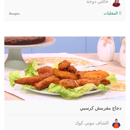
خالتي دوجة
المقليات
متوسط
دجاج مقرمش كرسبي
الشاف موني كوك