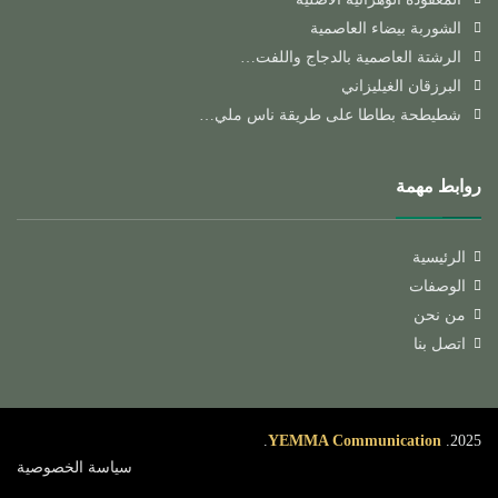
الشوربة بيضاء العاصمية
الرشتة العاصمية بالدجاج واللفت…
البرزقان الغيليزاني
شطيطحة بطاطا على طريقة ناس ملي…
روابط مهمة
الرئيسية
الوصفات
من نحن
اتصل بنا
.
YEMMA Communication
2025.
سياسة الخصوصية