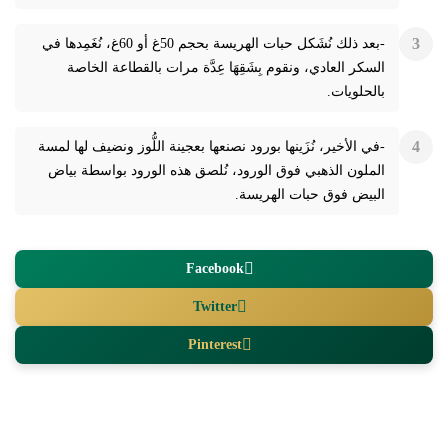
-بعد ذلك نُشَكل حبات الهريسة بحجم 50غ أو 60غ، نُغَمِدها في
السكر العادي، ونقوم بِشَقِهَا عِدَّة مرات بالقطاعة الخاصة
بالحلويات.
-في الأخير، نُزَينها بورود نصنعها بعجينة اللُّوز ونضيف لها لمسة
الملون الذهبي فوق الورود، نُلصق هذه الورود بواسطة بياض
البيض فوق حبات الهريسة.
Facebook
Twitter
Pinterest