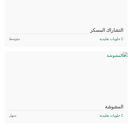
التشاراك المسكر
حلويات تقليدية
متوسط
المشوشة
حلويات تقليدية
سهل