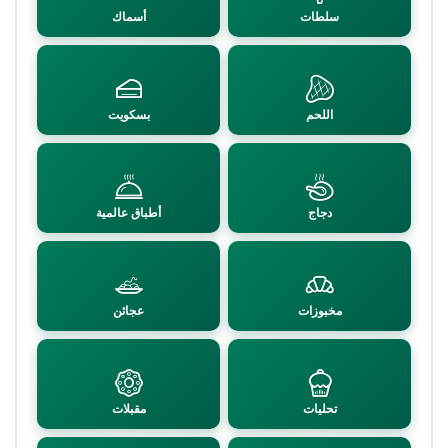
سلطات
أسماك
اللحم
بسكويت
دجاج
أطباق عالمية
مخبوزات
عجائن
تحليات
مقبلات