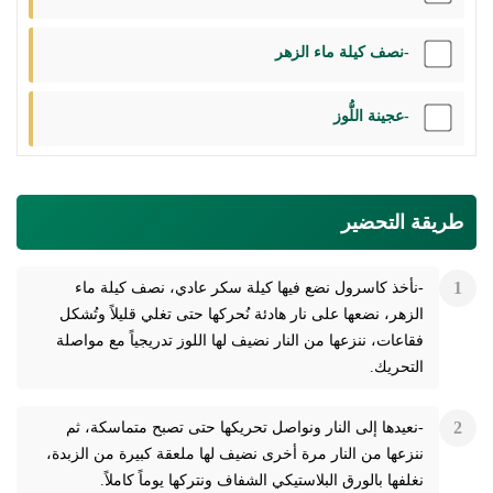
-نصف كيلة ماء الزهر
-عجينة اللُّوز
طريقة التحضير
-نأخذ كاسرول نضع فيها كيلة سكر عادي، نصف كيلة ماء
الزهر، نضعها على نار هادئة نُحركها حتى تغلي قليلاً وتُشكل
فقاعات، ننزعها من النار نضيف لها اللوز تدريجياً مع مواصلة
التحريك.
-نعيدها إلى النار ونواصل تحريكها حتى تصبح متماسكة، ثم
ننزعها من النار مرة أخرى نضيف لها ملعقة كبيرة من الزبدة،
نغلفها بالورق البلاستيكي الشفاف ونتركها يوماً كاملاً.