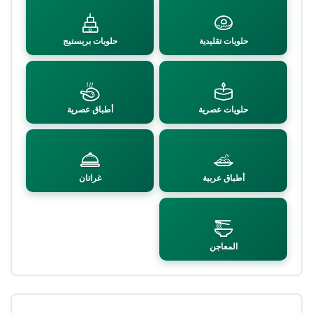
حلويات تقليدية
حلويات بريستيج
حلويات عصرية
أطباق عصرية
أطباق عربية
غراتان
المعاجن