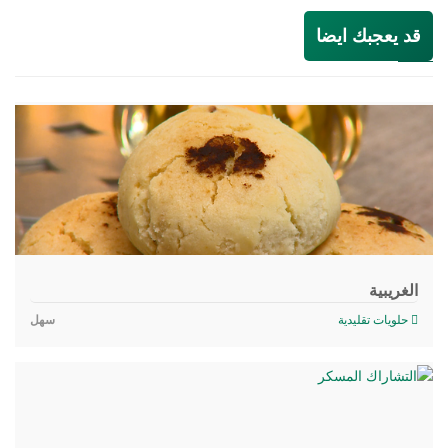
قد يعجبك ايضا
الغريبية
حلويات تقليدية
سهل