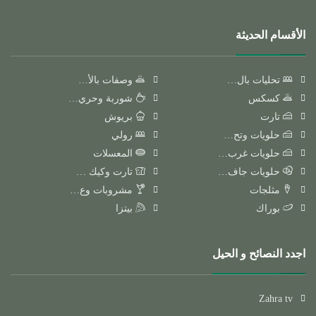
الأقسام الحديثة
تحليات بال…
وصفات بالأ…
كسكس
شوربة وحري…
تارت
بريوش
حلويات وتح…
رولي
حلويات غرب…
المعسلات
حلويات جاف…
تارت وكيك …
مثلجات
مشروبات وع…
بوراك
بيتزا
اجدد النصائح و الحيل
Zahra tv