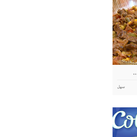
…
سهل