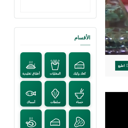
الأقسام
اطبع
كعك وكيك
المقليات
أطباق تقليدية
حساء
سلطات
أسماك