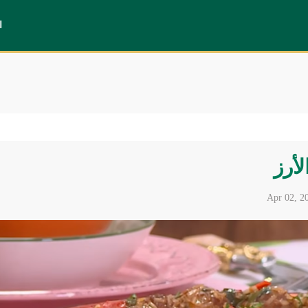
ا
أرز