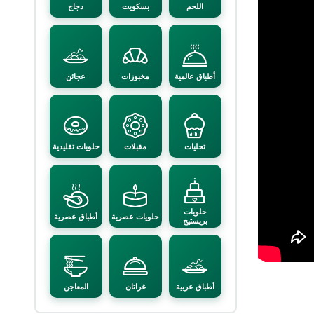
اللحم
بسكويت
دجاج
أطباق عالمية
مخبوزات
عجائن
تحليات
مقبلات
حلويات تقليدية
حلويات
حلويات عصرية
أطباق عصرية
بريستيج
أطباق عربية
غراتان
المعاجن