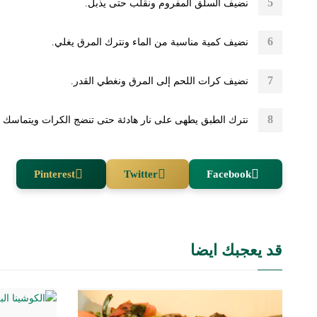
نضيف السلق المفروم ونقلب حتى يذبل.
نضيف كمية مناسبة من الماء ونترك المرق يغلي.
نضيف كرات اللحم إلى المرق ونغطي القدر.
نترك الطبق يطهى على نار هادئة حتى تنضج الكرات ويتماسك ا
Pinterest
Twitter
Facebook
قد يعجبك ايضا