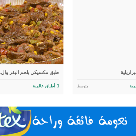
برازيلية
طبق مكسيكي بلحم البقر وال
مية
أطباق عالمية
متوسط