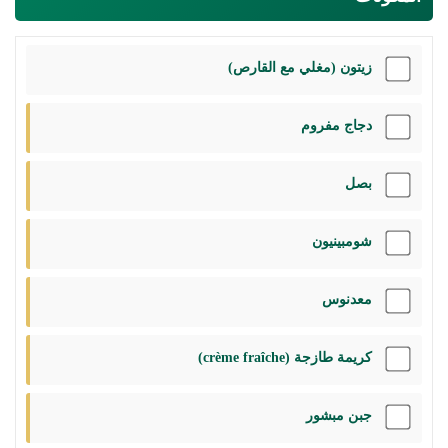
زيتون (مغلي مع القارص)
دجاج مفروم
بصل
شومبينيون
معدنوس
كريمة طازجة (crème fraîche)
جبن مبشور