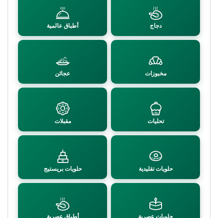
دجاج
أطباق عالمية
مخبوزات
عجائن
تحليات
مقبلات
حلويات تقليدية
حلويات بريستيج
حلويات عصرية
أطباق عصرية