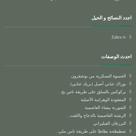
اجدد النصائح و الحيل
Zahra tv
احدث الوصفات
الحسوة البسكرية من بوشقرون
بوراك عنابي أصيل (بريك عنابي)
بركوكس بالسلق على طريقة ناس بج…
المعقودة الوهرانية الأصلية
الشوربة بيضاء العاصمية
الرشتة العاصمية بالدجاج واللفت…
البرزقان الغيليزاني
شطيطحة بطاطا على طريقة ناس ملي…