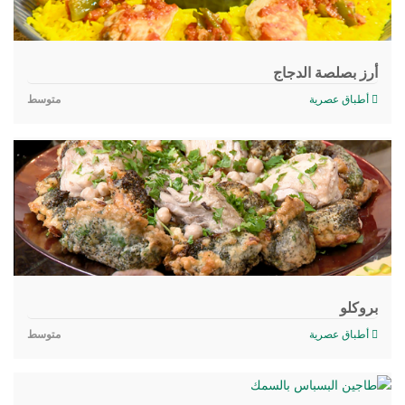
أرز بصلصة الدجاج
أطباق عصرية
متوسط
بروكلو
أطباق عصرية
متوسط