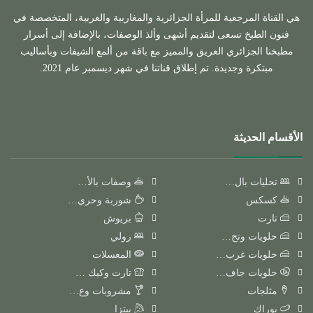
هي القناة المرجعية للمرأة الجزائرية والمغاربية والعربية، المتخصصة في
فنون الطبخ تسعى لتقديم أشهى وألذ الوصفات، بالإضافة إلى أسرار
مطبخنا الجزائري العريق والمميز مع باقة من ألمع الشيفات وبأساليب
مبتكرة وجديدة. تم إطلاق قناتنا في شهر ديسمبر عام 2021.
الأقسام الحديثة
تحليات بال…
وصفات بالأ…
كسكس
شوربة وحري…
تارت
بريوش
حلويات وتح…
رولي
حلويات غرب…
المعسلات
حلويات جاف…
تارت وكيك …
مثلجات
مشروبات وع…
بوراك
بيتزا