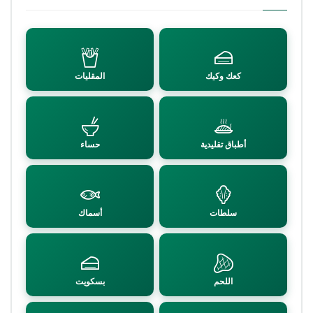
كعك وكيك
المقليات
أطباق تقليدية
حساء
سلطات
أسماك
اللحم
بسكويت