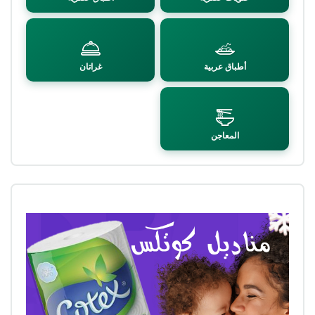
أطباق عربية
غراتان
المعاجن