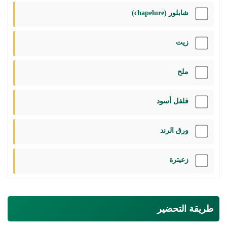
شابلور (chapelure)
زيت
ملح
فلفل أسود
ورق الرند
زعيترة
طريقة التحضير